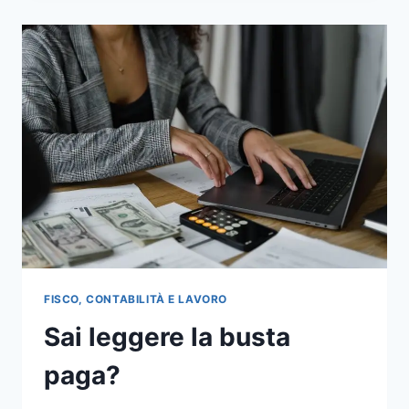
STIPENDIO
NETTO
SENZA
FARE
ERRORI
FISCO, CONTABILITÀ E LAVORO
Sai leggere la busta
paga?