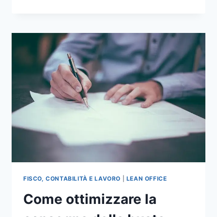
LEGGERE
LA
BUSTA
PAGA?
FISCO, CONTABILITÀ E LAVORO
|
LEAN OFFICE
Come ottimizzare la