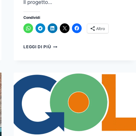
Il progetto…
Condividi
Altro
LEGGI DI PIÙ
FORMAZIONE
GREEN
GRATUITA:
UN’OPPORTUNITÀ
PER
CRESCERE
PROFESSIONALMENTE
E
CONTRIBUIRE
ALLA
SOSTENIBILITÀ