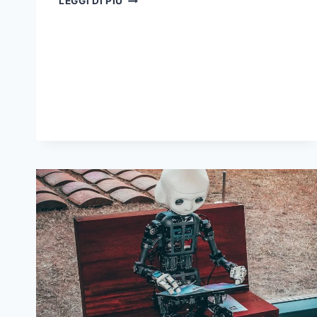
LEGGI DI PIÙ
PRIMA
CASA:
COME
FUNZIONA
LA
GARANZIA
PUBBLICA
SUL
MUTUO