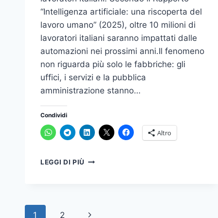
“Intelligenza artificiale: una riscoperta del
lavoro umano” (2025), oltre 10 milioni di
lavoratori italiani saranno impattati dalle
automazioni nei prossimi anni.Il fenomeno
non riguarda più solo le fabbriche: gli
uffici, i servizi e la pubblica
amministrazione stanno…
Condividi
Altro
AUTOMAZIONE
LEGGI DI PIÙ
E
FORMAZIONE:
COME
TRASFORMARE
Navigazione
IL
Pagina
1
2