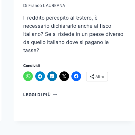
Di
Franco LAUREANA
Il reddito percepito all’estero, è
necessario dichiararlo anche al fisco
Italiano? Se si risiede in un paese diverso
da quello Italiano dove si pagano le
tasse?
Condividi
Altro
REDDITO
LEGGI DI PIÙ
ESTERO:
QUALI
DATI
SONO
TRASMESSI
AL