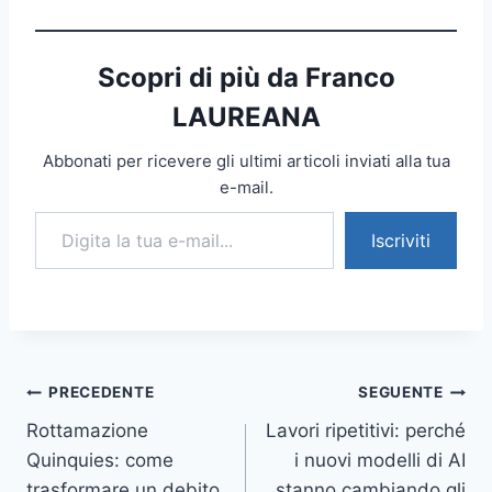
Scopri di più da Franco
LAUREANA
Abbonati per ricevere gli ultimi articoli inviati alla tua
e-mail.
Digita la tua e-mail...
Iscriviti
Navigazione
PRECEDENTE
SEGUENTE
Rottamazione
Lavori ripetitivi: perché
articoli
Quinquies: come
i nuovi modelli di AI
trasformare un debito
stanno cambiando gli