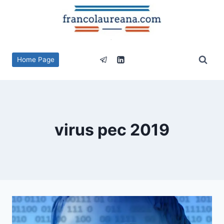
Salta
al
contenuto
Home Page
virus pec 2019