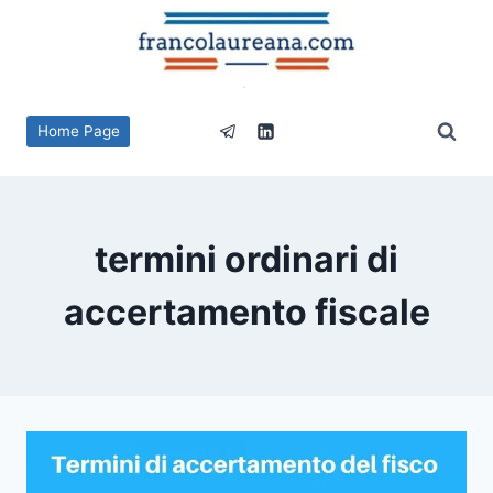
Salta
al
contenuto
Home Page
termini ordinari di
accertamento fiscale