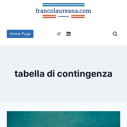
Salta
al
contenuto
Home Page
tabella di contingenza