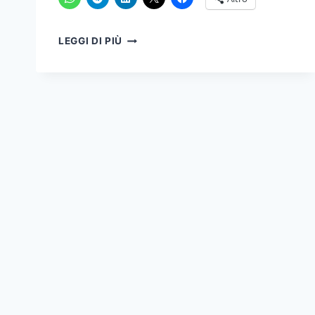
CAMBIAMENTI
LEGGI DI PIÙ
DEL
FISCO:
L’INTRODUZIONE
DELL’INTELLIGENZA
ARTIFICIALE
PER
L’INTERPELLO