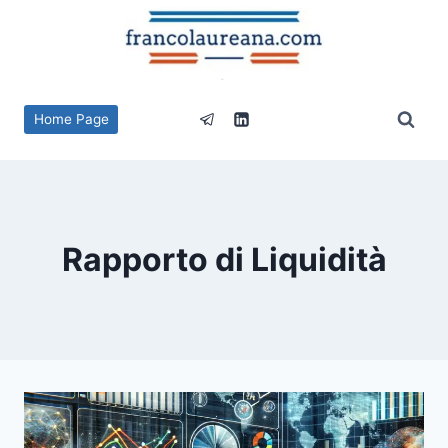
Salta
al
contenuto
Home Page
Rapporto di Liquidità