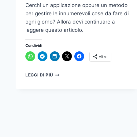
Cerchi un applicazione oppure un metodo
per gestire le innumerevoli cose da fare di
ogni giorno? Allora devi continuare a
leggere questo articolo.
Condividi
Altro
IL
LEGGI DI PIÙ
MODO
PIÙ
SEMPLICE
PER
GESTIRE
LE
COSE
DA
FARE