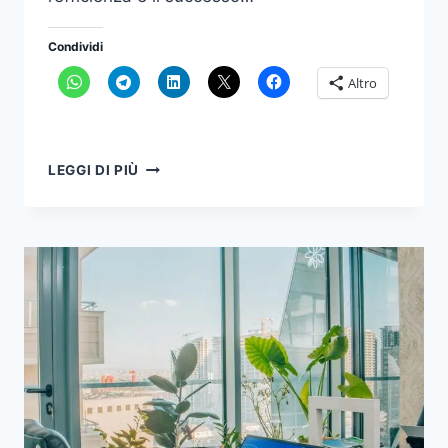
Condividi
Altro
AUMENTARE
LEGGI DI PIÙ
L’EFFICIENZA
CON
L’IA