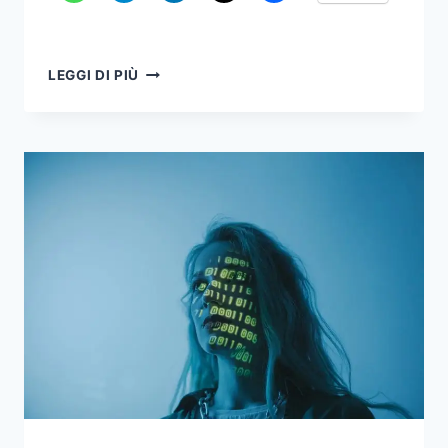
MIGLIORARE
LEGGI DI PIÙ
L’EFFICIENZA
DEL
LAVORO
D’UFFICIO
CON
JOHN
WOODEN