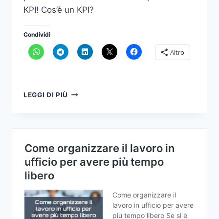
KPI! Cos’è un KPI?
Condividi
Altro
PERCHÉ
LEGGI DI PIÙ
I
KPI
SONO
COSÌ
IMPORTANTI?