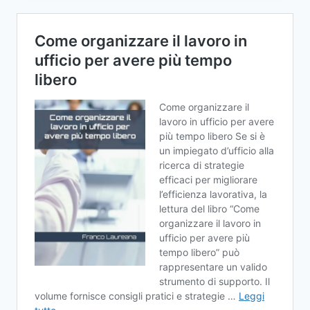
MEDIA
CON
I
COLLEGHI:
QUALI
PRO
E
CONTRO?