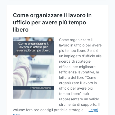
DIGITALE:
LE
COMPETENZE
DIGITALI
CAMBIANO
LE
ASSUNZIONI