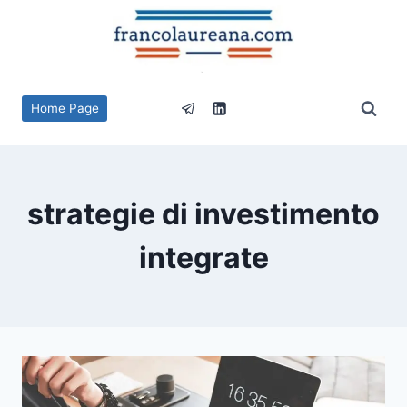
Salta
al
contenuto
Home Page
strategie di investimento
integrate