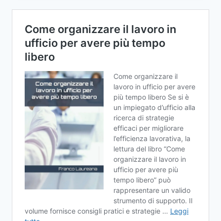
CON
CHATGPT:
6
METODI
RIVOLUZIONARI