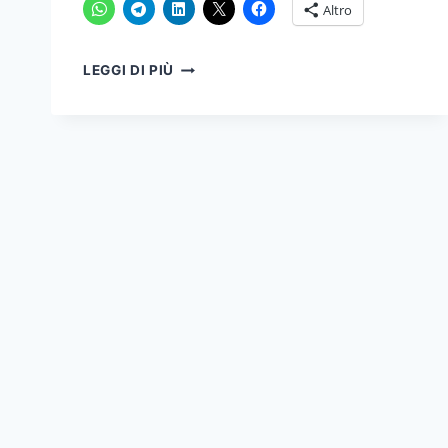
Altro
GESTIONE
LEGGI DI PIÙ
DEL
BURNOUT:
STRATEGIE
PER
UN
AMBIENTE
DI
LAVORO
SALUTARE