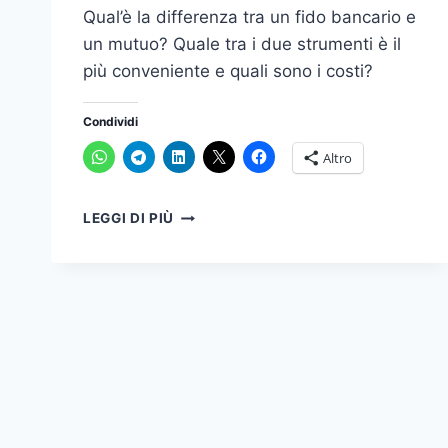
Qual’è la differenza tra un fido bancario e
un mutuo? Quale tra i due strumenti è il
più conveniente e quali sono i costi?
Condividi
Altro
HAI
LEGGI DI PIÙ
BISOGNO
DI
UN
FIDO
BANCARIO
O
DI
UN
MUTUO?