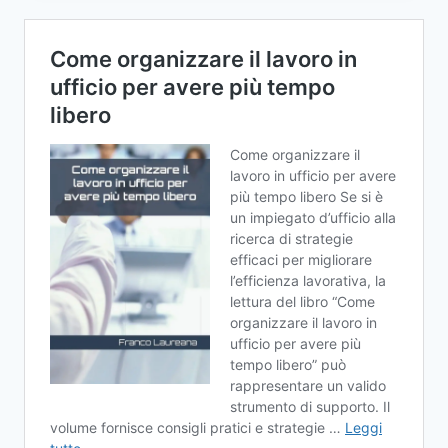
DIGITALE:
LE
COMPETENZE
DIGITALI
CAMBIANO
LE
ASSUNZIONI