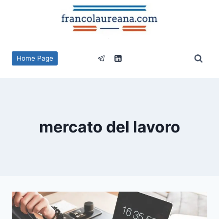
Salta
al
contenuto
Home Page
mercato del lavoro