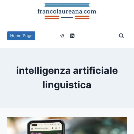
Salta
al
contenuto
Home Page
intelligenza artificiale
linguistica