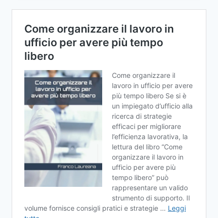
PER
CHATGPT
DA
PROVARE
SUBITO